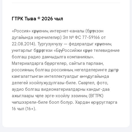
ГТРК Тыва © 2026 чыл
«Россия» күрүнениң интернет-каналы (бүрүткээн
дугайында херечилелир) Эл № ФС 77-59166 от
22.08.2014). Тургузукчузу — федералдыг күрүнениң
унитарлыг бүдүрүлгези «Бүгү-Российжи күрүне телевидение
болгаш радио дамчыдылга компаниязы».
Материалдарга бүгү эргелер, сайтыга парлаан,
россияның болгаш россияның негелделеринге дүүштүр
камгалаттынган интеллектуалдыг өнчү дугайында
делегей хоойлужудулгазы-биле. Сөзүглел, фото,
аудио болгаш видеоматериалдарны кандыг-даа
ажыглаары чүгле эрге-хоойлу ээзиниң (ВГТРК)
чөпшээрели-биле бооп болур. Хардан өрү уругларга
16 чыл (16+).