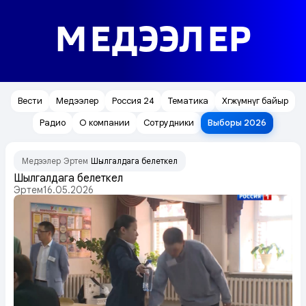
МЕДЭЭЛЕР
Вести
Медээлер
Россия 24
Тематика
Хөгжүмнүг байыр
Радио
О компании
Сотрудники
Выборы 2026
Медээлер
Эртем
Шылгалдага белеткел
/
/
Шылгалдага белеткел
Эртем
16.05.2026