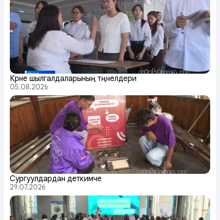
Күрүне шылгалдаларының түңнелдери
05.08.2026
Сургуулдардан деткимче
29.07.2026