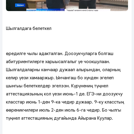
Шылгалдага белеткел
Өөредилге чылы адакталган. Доозукчуларга болгаш
абитуриентилерге харыысалгалыг үе чоокшулаан.
Шылгалдаларны канчаар дужаап алырындан, оларның
келир үези хамааржыр. Ынчангаш бо хүнден эгелеп
шынгыы белеткелдер эгелээн. Күрүнениң түңнел
аттестациязының кол үези июнь-1 де. ЕГЭ-ни доозукчу
класстар июнь 1-ден 9-ка чедир дужаар. 9-ку класстың
өөреникчилери июль 2-ден июль 6-га чедир. Бо чылгы
түңнел аттестацияның дугайында Айырана Куулар.