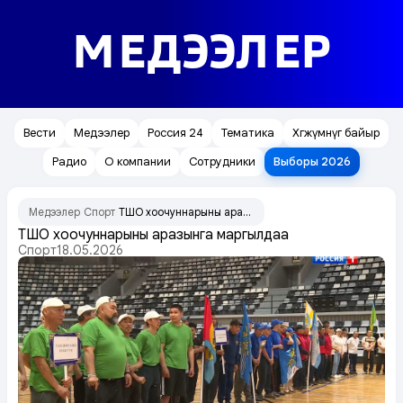
МЕДЭЭЛЕР
Вести
Медээлер
Россия 24
Тематика
Хөгжүмнүг байыр
Радио
О компании
Сотрудники
Выборы 2026
Медээлер
Спорт
ТШО хоочуннарының аразынга маргылдаа
/
/
ТШО хоочуннарының аразынга маргылдаа
Спорт
18.05.2026