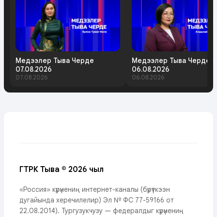
Медээлер Тыва Черде
Медээлер Тыва Черде
07.08.2026
06.08.2026
07.08.2026
06.08.2026
ГТРК Тыва © 2026 чыл
«Россия» күрүнениң интернет-каналы (бүрүткээн
дугайында херечилелир) Эл № ФС 77-59166 от
22.08.2014). Тургузукчузу — федералдыг күрүнениң