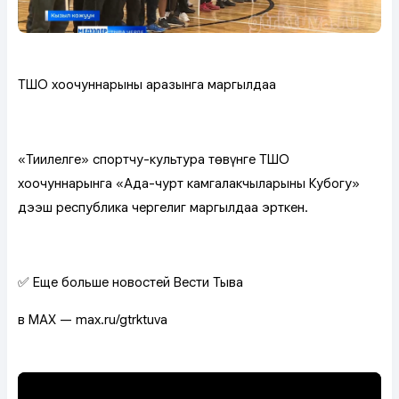
ТШО хоочуннарының аразынга маргылдаа
«Тиилелге» спортчу-культура төвүнге ТШО
хоочуннарынга «Ада-чурт камгалакчыларының Кубогу»
дээш республика чергелиг маргылдаа эрткен.
✅ Еще больше новостей Вести Тыва
в MAX — max.ru/gtrktuva