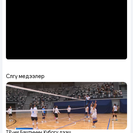
Сөөлгү медээлер
ТР-ниң Баштыңының Кубогу дээш