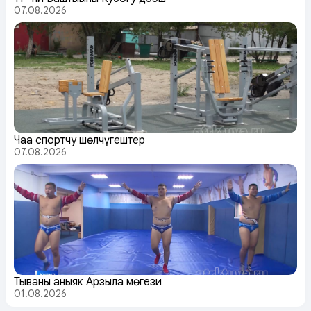
07.08.2026
Чаа спортчу шөлчүгештер
07.08.2026
Тываның аныяк Арзылаң мөгези
01.08.2026