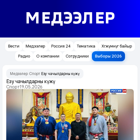
МЕДЭЭЛЕР
Вести
Медээлер
Россия 24
Тематика
Хөгжүмнүг байыр
Радио
О компании
Сотрудники
Выборы 2026
Медээлер
Спорт
Езу чаңчылдарның күжү
/
/
Езу чаңчылдарның күжү
Спорт
19.05.2026