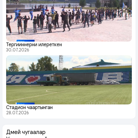
Тергииннерни илереткен
30.07.2026
Стадион чаартынган
28.07.2026
Дөмей чугаалар