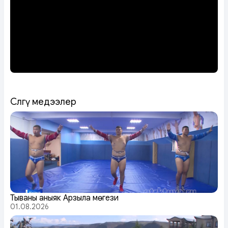
Сөөлгү медээлер
Тываның аныяк Арзылаң мөгези
01.08.2026