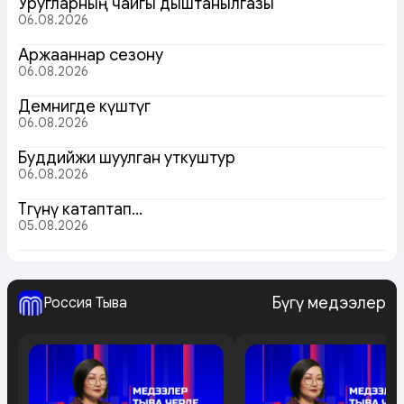
Уругларның чайгы дыштанылгазы
06.08.2026
Аржааннар сезону
06.08.2026
Демнигде күштүг
06.08.2026
Буддийжи шуулган уткуштур
06.08.2026
Төөгүнү катаптап…
05.08.2026
Бүгү медээлер
Россия Тыва