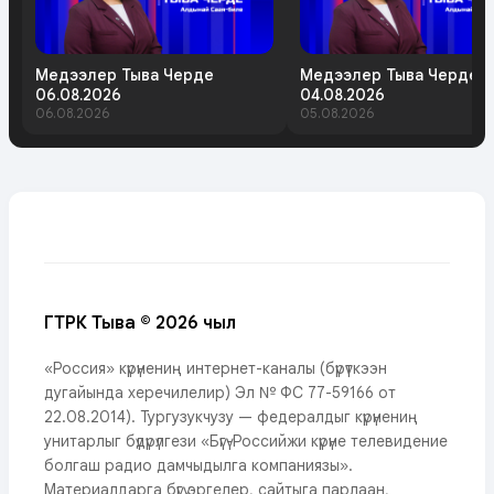
Медээлер Тыва Черде
Медээлер Тыва Черде
06.08.2026
04.08.2026
06.08.2026
05.08.2026
ГТРК Тыва © 2026 чыл
«Россия» күрүнениң интернет-каналы (бүрүткээн
дугайында херечилелир) Эл № ФС 77-59166 от
22.08.2014). Тургузукчузу — федералдыг күрүнениң
унитарлыг бүдүрүлгези «Бүгү-Российжи күрүне телевидение
болгаш радио дамчыдылга компаниязы».
Материалдарга бүгү эргелер, сайтыга парлаан,