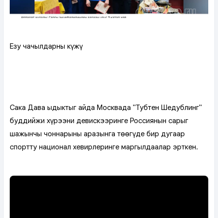
Езу чаңчылдарның күжү
Сака Дава ыдыктыг айда Москвада "Тубтен Шедублинг"
буддийжи хүрээниң девискээринге Россиянын сарыг
шажынчы чоннарының аразынга төөгүде бир дугаар
спорттуң национал хевирлеринге маргылдаалар эрткен.