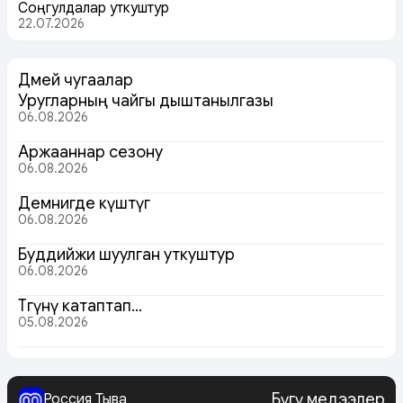
Соңгулдалар уткуштур
22.07.2026
Дөмей чугаалар
Уругларның чайгы дыштанылгазы
06.08.2026
Аржааннар сезону
06.08.2026
Демнигде күштүг
06.08.2026
Буддийжи шуулган уткуштур
06.08.2026
Төөгүнү катаптап…
05.08.2026
Бүгү медээлер
Россия Тыва