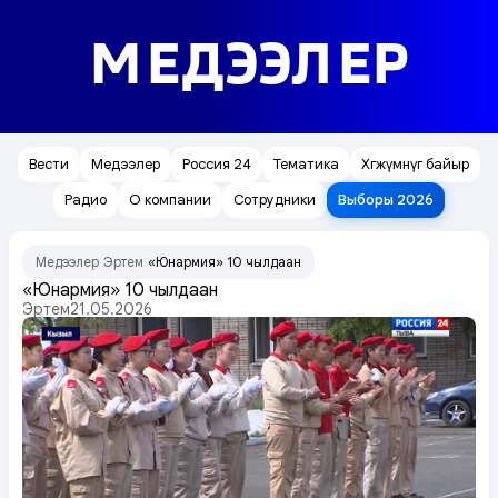
МЕДЭЭЛЕР
Вести
Медээлер
Россия 24
Тематика
Хөгжүмнүг байыр
Радио
О компании
Сотрудники
Выборы 2026
Медээлер
Эртем
«Юнармия» 10 чылдаан
/
/
«Юнармия» 10 чылдаан
Эртем
21.05.2026