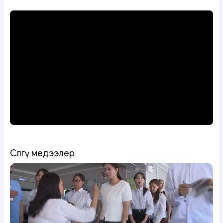
Сөөлгү медээлер