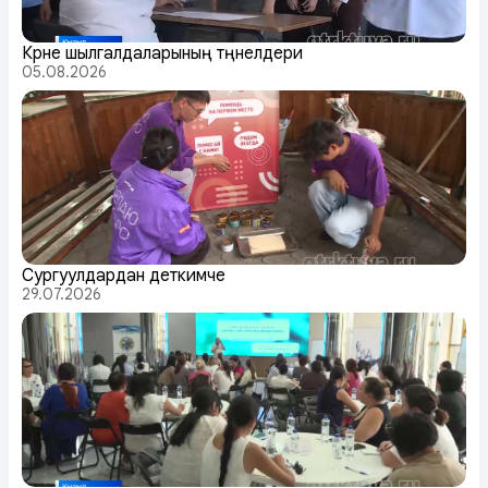
Күрүне шылгалдаларының түңнелдери
05.08.2026
Сургуулдардан деткимче
29.07.2026