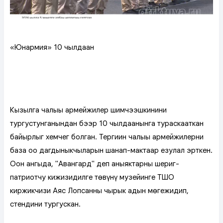
«Юнармия» 10 чылдаан
Кызылга чалыы армейжилер шимчээшкининиң
тургустунганындан бээр 10 чылдаанынга тураскааткан
байырлыг хемчег болган. Тергиин чалыы армейжилерни
база ооң дагдыныкчыларын шаңнап-мактаар езулал эрткен.
Оон ангыда, "Авангард" деп аныяктарның шериг-
патриотчу кижизидилге төвүнүң музейинге ТШО
киржикчизи Аяс Лопсанның чырык адын мөңгежидип,
стендини тургускан.