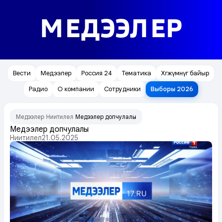
МЕДЭЭЛЕР
Вести
Медээлер
Россия 24
Тематика
Хөгжүмнүг байыр
Радио
О компании
Сотрудники
Выборы 2026
Медээлер
Ниитилел
Медээлер допчулалы
/
/
Медээлер допчулалы
Ниитилел
21.05.2025