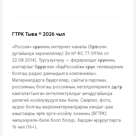
ГТРК Тыва © 2026 чыл
«Россия» күрүнениң интернет-каналы (бүрүткээн
дугайында херечилелир) Эл № ФС 77-59166 от
22.08.2014). Тургузукчузу — федералдыг күрүнениң
унитарлыг бүдүрүлгези «Бүгү-Российжи күрүне телевидение
болгаш радио дамчыдылга компаниязы».
Материалдарга бүгү эргелер, сайтыга парлаан,
россияның болгаш россияның негелделеринге дүүштүр
камгалаттынган интеллектуалдыг өнчү дугайында
делегей хоойлужудулгазы-биле. Сөзүглел, фото,
аудио болгаш видеоматериалдарны кандыг-даа
ажыглаары чүгле эрге-хоойлу ээзиниң (ВГТРК)
чөпшээрели-биле бооп болур. Хардан өрү уругларга
16 чыл (16+).