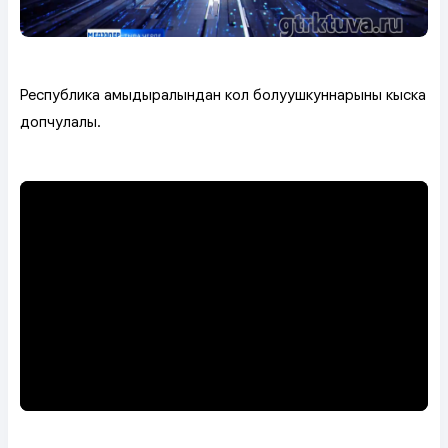
Республика амыдыралындан кол болуушкуннарының кыска
допчулалы.