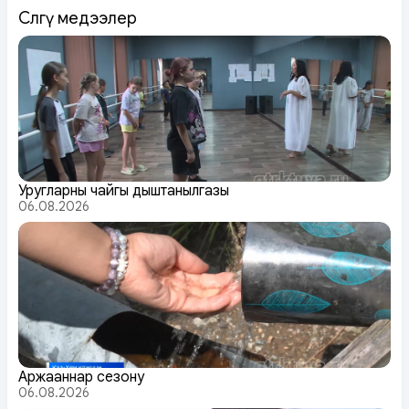
Сөөлгү медээлер
Уругларның чайгы дыштанылгазы
06.08.2026
Аржааннар сезону
06.08.2026