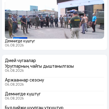
Демнигде күштүг
06.08.2026
Дөмей чугаалар
Уругларның чайгы дыштанылгазы
06.08.2026
Аржааннар сезону
06.08.2026
Демнигде күштүг
06.08.2026
Буддийжи шуулган уткуштур