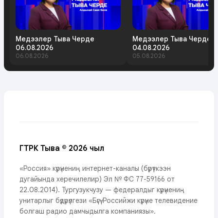
Медээлер Тыва Черде
Медээлер Тыва Черде
06.08.2026
04.08.2026
06.08.2026
05.08.2026
ГТРК Тыва © 2026 чыл
«Россия» күрүнениң интернет-каналы (бүрүткээн
дугайында херечилелир) Эл № ФС 77-59166 от
22.08.2014). Тургузукчузу — федералдыг күрүнениң
унитарлыг бүдүрүлгези «Бүгү-Российжи күрүне телевидение
болгаш радио дамчыдылга компаниязы».