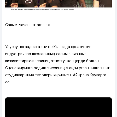
Салым-чаяанныг ажы-төл
Улусчу чогаадылга төвүнге Кызылда креативтиг
индустриялар школазының салым-чаяанныг
кижизиттирикчилериниң отчеттуг концерди болган.
Сцена кырынга өөредилге чериниң 6 аңгы угланыышкынныг
студияларының төлээлери киришкен. Айырана Кууларга
сөс.