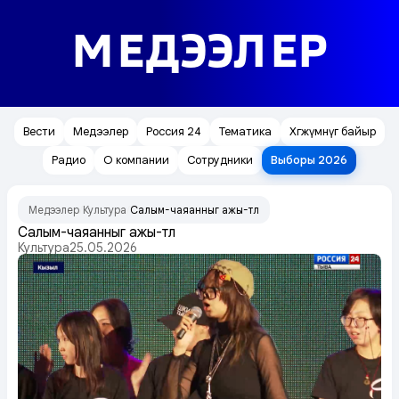
МЕДЭЭЛЕР
Вести
Медээлер
Россия 24
Тематика
Хөгжүмнүг байыр
Радио
О компании
Сотрудники
Выборы 2026
Медээлер
Культура
Салым-чаяанныг ажы-төл
/
/
Салым-чаяанныг ажы-төл
Культура
25.05.2026