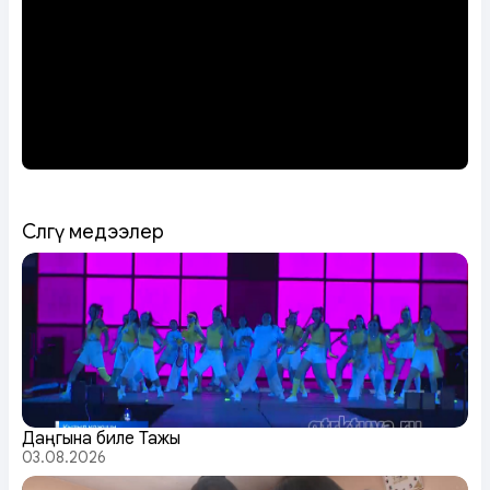
Сөөлгү медээлер
Даңгына биле Тажы
03.08.2026