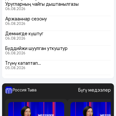
Уругларның чайгы дыштанылгазы
06.08.2026
Аржааннар сезону
06.08.2026
Демнигде күштүг
06.08.2026
Буддийжи шуулган уткуштур
06.08.2026
Төөгүнү катаптап…
05.08.2026
Бүгү медээлер
Россия Тыва