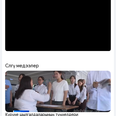
Сөөлгү медээлер
Күрүне шылгалдаларының түңнелдери