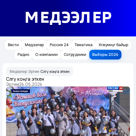
МЕДЭЭЛЕР
Вести
Медээлер
Россия 24
Тематика
Хөгжүмнүг байыр
Радио
О компании
Сотрудники
Выборы 2026
Медээлер
Эртем
Сөөлгү коңга эткен
/
/
Сөөлгү коңга эткен
Эртем
26.05.2026