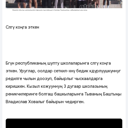
Сөөлгү коңга эткен
Бөгүн республиканың шупту школаларынга сөөлгү коңга
эткен. Уруглар, оолдар сеткил-хөөнү бедик көдүрлүүшкүннуг
өөредилге чылын доозуп, байырлыг чыскаалдарга
киришкен. Кызыл кожууннуң 3 дугаар школазының
өөреникчилеринге болгаш башкыларынга Тываның Баштыңы
Владислав Ховалыг байырын чедирген.