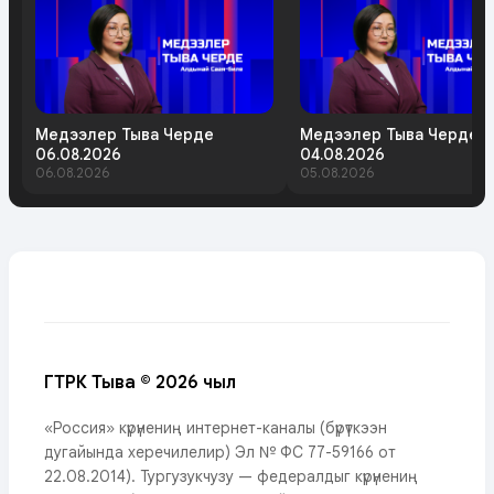
Медээлер Тыва Черде
Медээлер Тыва Черде
06.08.2026
04.08.2026
06.08.2026
05.08.2026
ГТРК Тыва © 2026 чыл
«Россия» күрүнениң интернет-каналы (бүрүткээн
дугайында херечилелир) Эл № ФС 77-59166 от
22.08.2014). Тургузукчузу — федералдыг күрүнениң