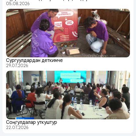
05.08.2026
Сургуулдардан деткимче
29.07.2026
Соңгулдалар уткуштур
22.07.2026