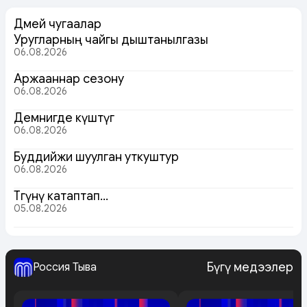
Дөмей чугаалар
Уругларның чайгы дыштанылгазы
06.08.2026
Аржааннар сезону
06.08.2026
Демнигде күштүг
06.08.2026
Буддийжи шуулган уткуштур
06.08.2026
Төөгүнү катаптап…
05.08.2026
Бүгү медээлер
Россия Тыва