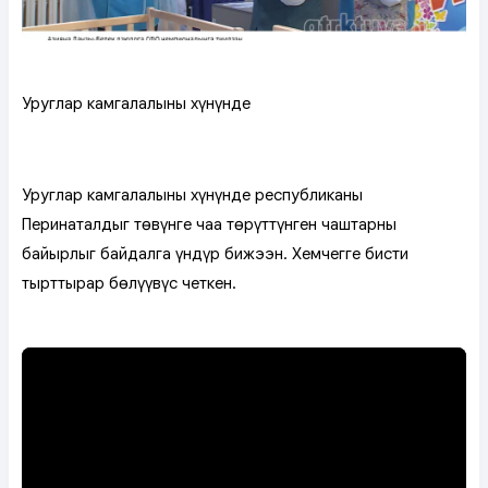
Уруглар камгалалының хүнүнде
Уруглар камгалалының хүнүнде республиканың
Перинаталдыг төвүнге чаа төрүттүнген чаштарны
байырлыг байдалга үндүр бижээн. Хемчегге бистиң
тырттырар бөлүүвүс четкен.