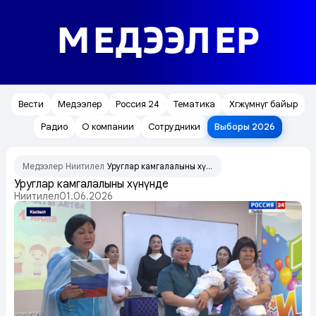
МЕДЭЭЛЕР
Вести
Медээлер
Россия 24
Тематика
Хөгжүмнүг байыр
Радио
О компании
Сотрудники
Выборы 2026
Медээлер
Ниитилел
Уруглар камгалалының хүнүнде
/
/
Уруглар камгалалының хүнүнде
Ниитилел
01.06.2026