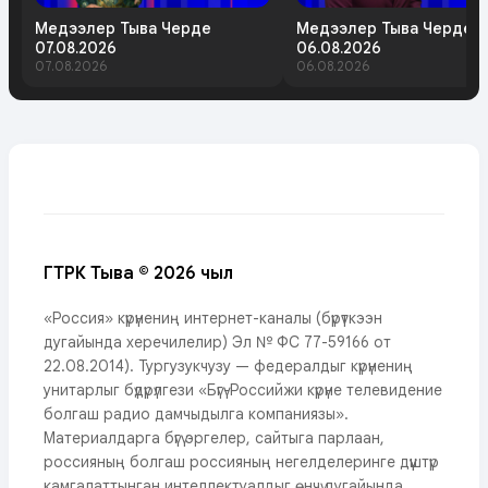
Медээлер Тыва Черде
Медээлер Тыва Черде
07.08.2026
06.08.2026
07.08.2026
06.08.2026
ГТРК Тыва © 2026 чыл
«Россия» күрүнениң интернет-каналы (бүрүткээн
дугайында херечилелир) Эл № ФС 77-59166 от
22.08.2014). Тургузукчузу — федералдыг күрүнениң
унитарлыг бүдүрүлгези «Бүгү-Российжи күрүне телевидение
болгаш радио дамчыдылга компаниязы».
Материалдарга бүгү эргелер, сайтыга парлаан,
россияның болгаш россияның негелделеринге дүүштүр
камгалаттынган интеллектуалдыг өнчү дугайында