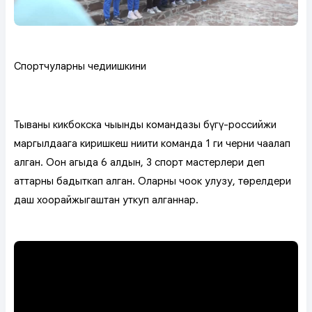
Спортчуларның чедиишкини
Тываның кикбокска чыынды командазы бүгү-российжи
маргылдаага киришкеш ниити команда 1 ги черни чаалап
алган. Оон аңгыда 6 алдын, 3 спорт мастерлери деп
аттарны бадыткап алган. Оларны чоок улузу, төрелдери
даш хоорайжыгаштан уткуп алганнар.