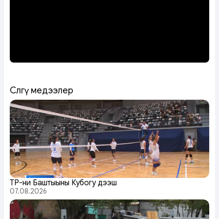
Сөөлгү медээлер
ТР-ниң Баштыңының Кубогу дээш
07.08.2026