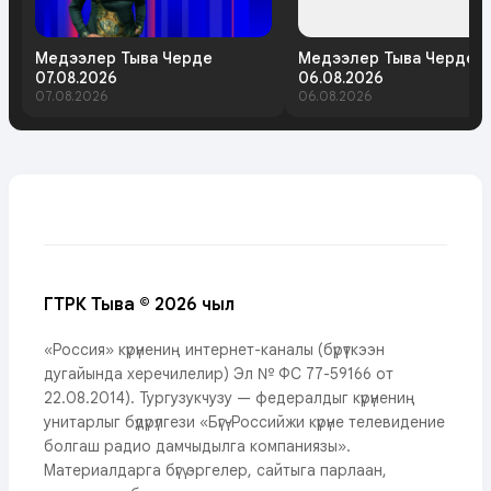
Медээлер Тыва Черде
Медээлер Тыва Черде
07.08.2026
06.08.2026
07.08.2026
06.08.2026
ГТРК Тыва © 2026 чыл
«Россия» күрүнениң интернет-каналы (бүрүткээн
дугайында херечилелир) Эл № ФС 77-59166 от
22.08.2014). Тургузукчузу — федералдыг күрүнениң
унитарлыг бүдүрүлгези «Бүгү-Российжи күрүне телевидение
болгаш радио дамчыдылга компаниязы».
Материалдарга бүгү эргелер, сайтыга парлаан,