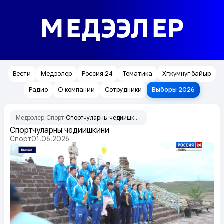
МЕДЭЭЛЕР
Вести
Медээлер
Россия 24
Тематика
Хөгжүмнүг байыр
Радио
О компании
Сотрудники
Выборы 2026
Медээлер
Спорт
Спортчуларның чедиишкини
/
/
Спортчуларның чедиишкини
Спорт
01.06.2026