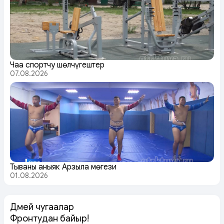
Чаа спортчу шөлчүгештер
07.08.2026
Тываның аныяк Арзылаң мөгези
01.08.2026
Дөмей чугаалар
Фронтудан байыр!