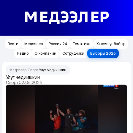
МЕДЭЭЛЕР
Вести
Медээлер
Россия 24
Тематика
Хөгжүмнүг байыр
Радио
О компании
Сотрудники
Выборы 2026
Медээлер
Спорт
Улуг чедиишкин
/
/
Улуг чедиишкин
Спорт
02.06.2026