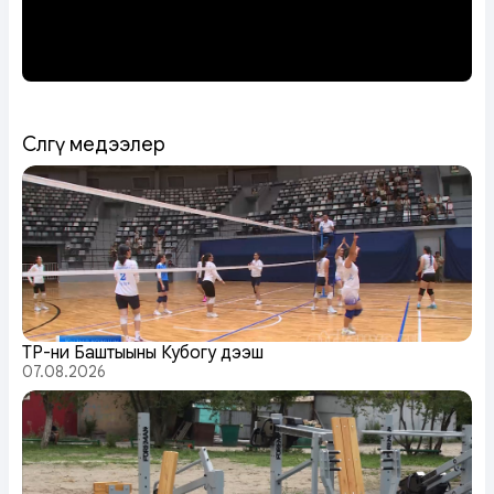
Сөөлгү медээлер
ТР-ниң Баштыңының Кубогу дээш
07.08.2026