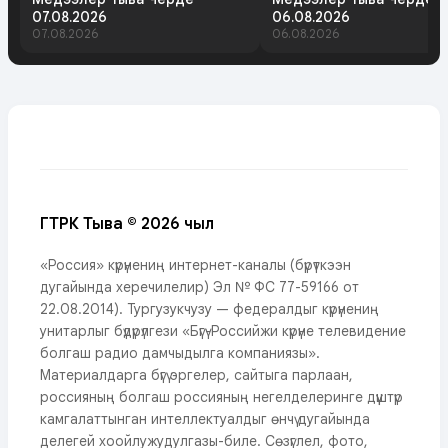
07.08.2026
06.08.2026
07.08.2026
06.08.2026
ГТРК Тыва © 2026 чыл
«Россия» күрүнениң интернет-каналы (бүрүткээн
дугайында херечилелир) Эл № ФС 77-59166 от
22.08.2014). Тургузукчузу — федералдыг күрүнениң
унитарлыг бүдүрүлгези «Бүгү-Российжи күрүне телевидение
болгаш радио дамчыдылга компаниязы».
Материалдарга бүгү эргелер, сайтыга парлаан,
россияның болгаш россияның негелделеринге дүүштүр
камгалаттынган интеллектуалдыг өнчү дугайында
делегей хоойлужудулгазы-биле. Сөзүглел, фото,