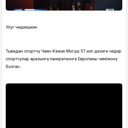
Улуг чедиишкин
Тывадан спортчу Чаян-Кежик Моңгуш 57 кил деңзиге чедир
спортчулар аразынга панкратионга Европаның чемпиону
болган.