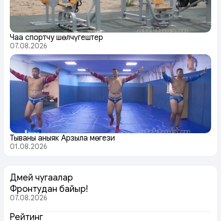
Чаа спортчу шөлчүгештер
07.08.2026
Тываның аныяк Арзылаң мөгези
01.08.2026
Дөмей чугаалар
Фронтудан байыр!
07.08.2026
Рейтинг