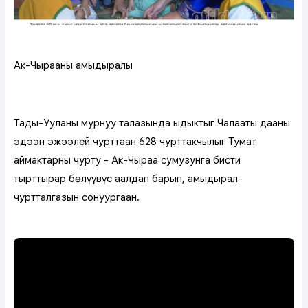
Ак-Чырааның амыдыралы
Таңды-Ууланың мурнуу талазында ыдыктыг Чалааты дааның
эдээн эжээлей чурттаан 628 чурттакчылыг Тумат
аймактарның чурту - Ак-Чыраа сумузунга бистиң
тырттырар бөлүүвүс аалдап барып, амыдырал-
чуртталгазын сонуургаан.