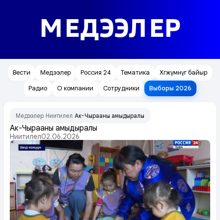
МЕДЭЭЛЕР
Вести
Медээлер
Россия 24
Тематика
Хөгжүмнүг байыр
Радио
О компании
Сотрудники
Выборы 2026
Медээлер
Ниитилел
Ак-Чырааның амыдыралы
/
/
Ак-Чырааның амыдыралы
Ниитилел
02.06.2026