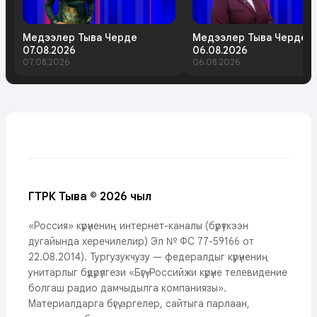
Медээлер Тыва Черде
Медээлер Тыва Черде
07.08.2026
06.08.2026
07.08.2026
06.08.2026
ГТРК Тыва © 2026 чыл
«Россия» күрүнениң интернет-каналы (бүрүткээн
дугайында херечилелир) Эл № ФС 77-59166 от
22.08.2014). Тургузукчузу — федералдыг күрүнениң
унитарлыг бүдүрүлгези «Бүгү-Российжи күрүне телевидение
болгаш радио дамчыдылга компаниязы».
Материалдарга бүгү эргелер, сайтыга парлаан,