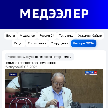
МЕДЭЭЛЕР
Вести
Медээлер
Россия 24
Тематика
Хөгжүмнүг байыр
Радио
О компании
Сотрудники
Выборы 2026
Медээлер
Культура
Үнелиг экспонаттар немешкен
/
/
Үнелиг экспонаттар немешкен
Культура
05.06.2026