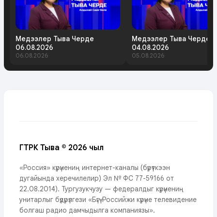
Медээлер Тыва Черде
Медээлер Тыва Черде
06.08.2026
04.08.2026
06.08.2026
05.08.2026
ГТРК Тыва © 2026 чыл
«Россия» күрүнениң интернет-каналы (бүрүткээн
дугайында херечилелир) Эл № ФС 77-59166 от
22.08.2014). Тургузукчузу — федералдыг күрүнениң
унитарлыг бүдүрүлгези «Бүгү-Российжи күрүне телевидение
болгаш радио дамчыдылга компаниязы».