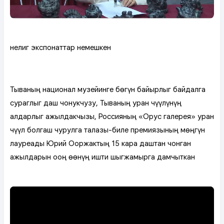
Үнелиг экспонаттар немешкен
Тываның национал музейинге бөгүн байырлыг байдалга
сураглыг даш чонукчузу, Тываның уран чүүлүнүң
алдарлыг ажылдакчызы, Россияның «Орус галерея» уран
чүүл болгаш чурулга талазы-биле премиязының мөңгүн
лауреады Юрий Ооржактың 15 кара даштан чонган
ажылдарын ооң өөнүң ишти шыгжамырга дамчыткан