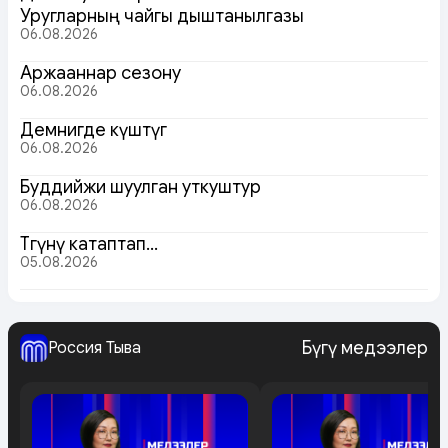
Уругларның чайгы дыштанылгазы
06.08.2026
Аржааннар сезону
06.08.2026
Демнигде күштүг
06.08.2026
Буддийжи шуулган уткуштур
06.08.2026
Төөгүнү катаптап…
05.08.2026
Бүгү медээлер
Россия Тыва