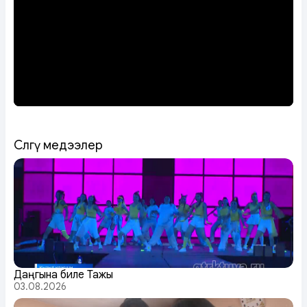
Сөөлгү медээлер
Даңгына биле Тажы
03.08.2026