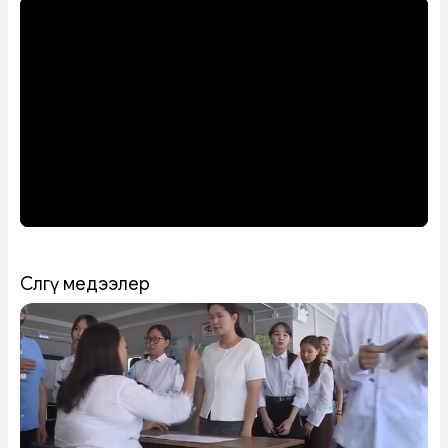
Сөөлгү медээлер