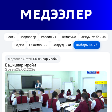
МЕДЭЭЛЕР
Вести
Медээлер
Россия 24
Тематика
Хөгжүмнүг байыр
Радио
О компании
Сотрудники
Выборы 2026
Медээлер
Эртем
Башкылар мөөрейи
/
/
Башкылар мөөрейи
Эртем
05.02.2026