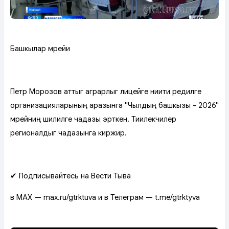
Башкылар мөөрейи
Петр Морозов аттыг аграрлыг лицейге ниити өөредилге
организацияларының аразынга "Чылдың башкызы - 2026"
мөөрейниң шилилге чадазы эрткен. Тиилекчилер
регионалдыг чадазынга киржир.
✔ Подписывайтесь на Вести Тыва
в MAX — max.ru/gtrktuva и в Телеграм — t.me/gtrktyva