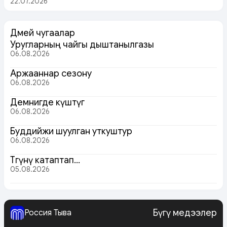
22.07.2026
Дөмей чугаалар
Уругларның чайгы дыштанылгазы
06.08.2026
Аржааннар сезону
06.08.2026
Демнигде күштүг
06.08.2026
Буддийжи шуулган уткуштур
06.08.2026
Төөгүнү катаптап…
05.08.2026
Бүгү медээлер
Россия Тыва