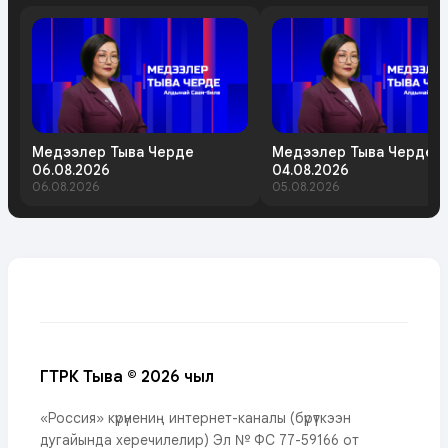
Медээлер Тыва Черде
Медээлер Тыва Черде
06.08.2026
04.08.2026
06.08.2026
05.08.2026
ГТРК Тыва © 2026 чыл
«Россия» күрүнениң интернет-каналы (бүрүткээн
дугайында херечилелир) Эл № ФС 77-59166 от