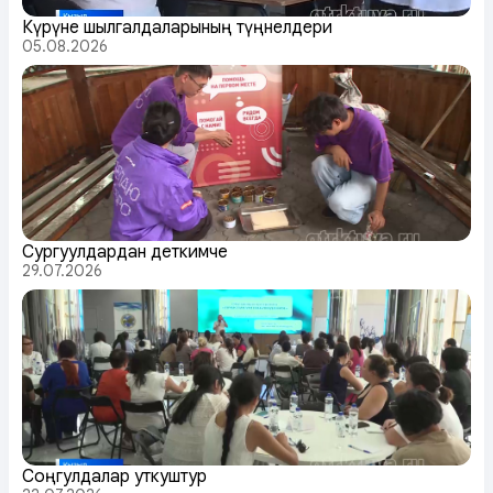
Күрүне шылгалдаларының түңнелдери
05.08.2026
Сургуулдардан деткимче
29.07.2026
Соңгулдалар уткуштур