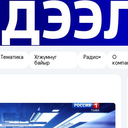
ДЭЭ
Тематика
Хөгжүмнүг
Радио
О
байыр
компа