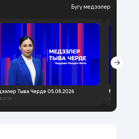
Бүгү медээлер
ээлер Тыва Черде 05.08.2026
Медээлер Т
8.2026
03.08.2026