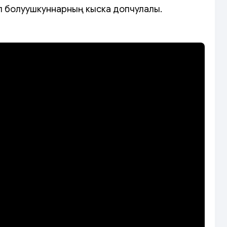
 болуушкуннарның кыска допчулалы.