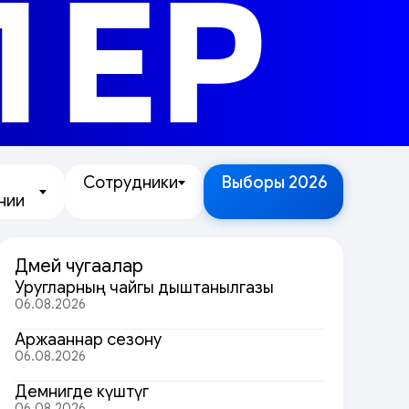
ЛЕР
Сотрудники
Выборы 2026
нии
Дөмей чугаалар
Уругларның чайгы дыштанылгазы
06.08.2026
Аржааннар сезону
06.08.2026
Демнигде күштүг
06.08.2026