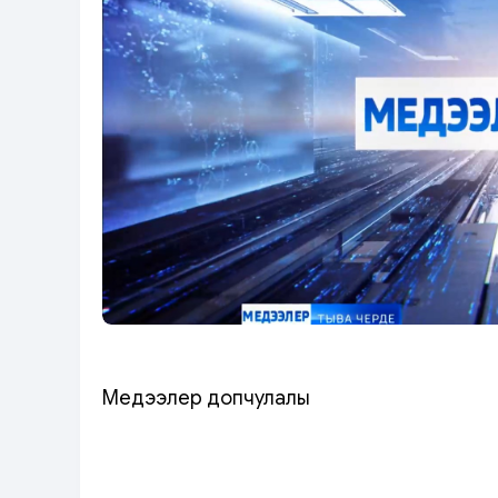
Медээлер допчулалы