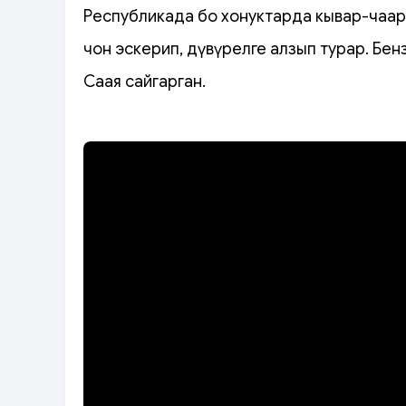
Республикада бо хонуктарда кывар-чаар ч
чон эскерип, дүвүрелге алзып турар. Бен
Саая сайгарган.