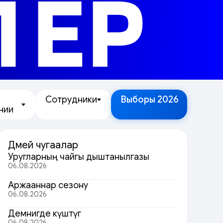
ЛЕР
Сотрудники
Выборы 2026
нии
Дөмей чугаалар
Уругларның чайгы дыштанылгазы
06.08.2026
Аржааннар сезону
06.08.2026
Демнигде күштүг
06.08.2026