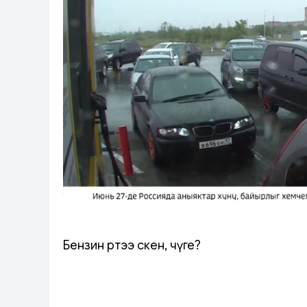
Бензин өртээ өскен, чүге?