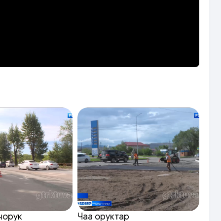
чорук
Чаа оруктар