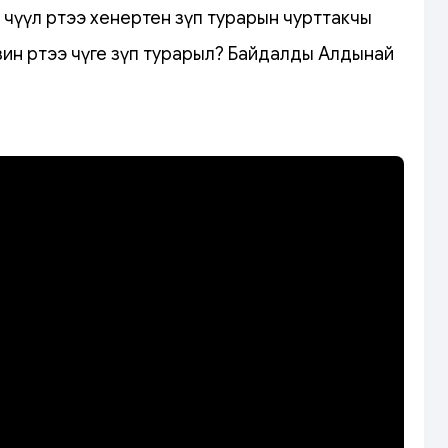
үүл өртээ хенертен өзүп турарын чурттакчы
зин өртээ чүге өзүп турарыл? Байдалды Алдынай