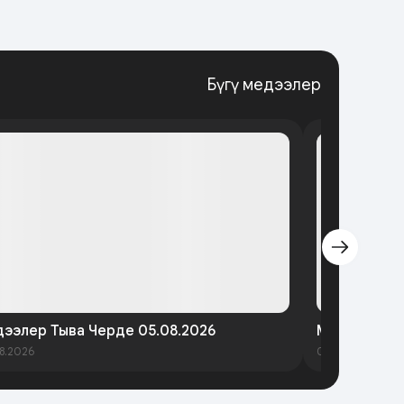
Бүгү медээлер
ээлер Тыва Черде 05.08.2026
Медээлер Т
8.2026
03.08.2026