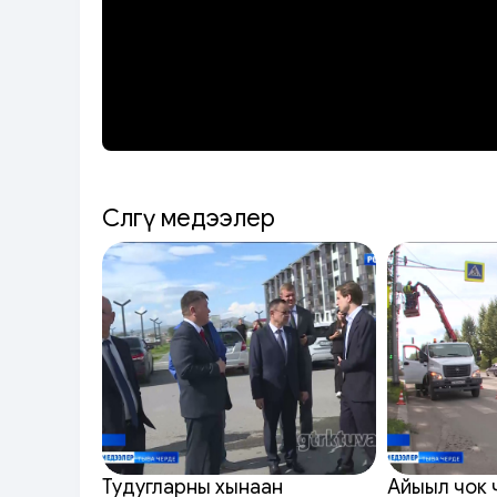
Сөөлгү медээлер
Тудугларны хынаан
Айыыл чок 