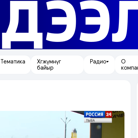
ДЭЭ
Тематика
Хөгжүмнүг
Радио
О
байыр
компа