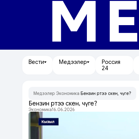
МЕ
Вести
Медээлер
Россия
24
Медээлер
/
Экономика
/
Бензин өртээ өскен, чүге?
Бензин өртээ өскен, чүге?
Экономика
16.06.2026