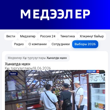
МЕДЭЭЛЕР
Вести
Медээлер
Россия 24
Тематика
Хөгжүмнүг байыр
Радио
О компании
Сотрудники
Выборы 2026
Медээлер
Күш тургузуглары
Хыналда үнүүшкүн
/
/
Хыналда үнүүшкүн
Күш тургузуглары
18.06.2026