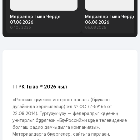
Медээлер Тыва Черде
Медээлер Тыва Черде
07.08.2026
06.08.2026
07.08.2026
06.08.2026
ГТРК Тыва © 2026 чыл
«Россия» күрүнениң интернет-каналы (бүрүткээн
дугайында херечилелир) Эл № ФС 77-59166 от
22.08.2014). Тургузукчузу — федералдыг күрүнениң
унитарлыг бүдүрүлгези «Бүгү-Российжи күрүне телевидение
болгаш радио дамчыдылга компаниязы».
Материалдарга бүгү эргелер, сайтыга парлаан,