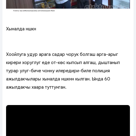
Хыналда үнүүшкүн
Хоойлуга удур арага садар чорук болгаш арга-арыг
кирери хоруглуг үеде от-көс кыпсып алгаш, дыштанып
турар улуг-биче чонну илередири-биле полиция
ажылдакчылары хыналда үнүүшкүннү кылган. Ында 60
ажылдакчы хаара туттунган.