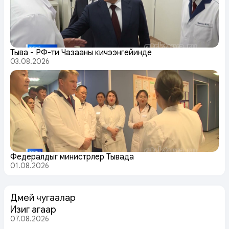
Тыва - РФ-тиң Чазааның кичээнгейинде
03.08.2026
Федералдыг министрлер Тывада
01.08.2026
Дөмей чугаалар
Изиг агаар
07.08.2026