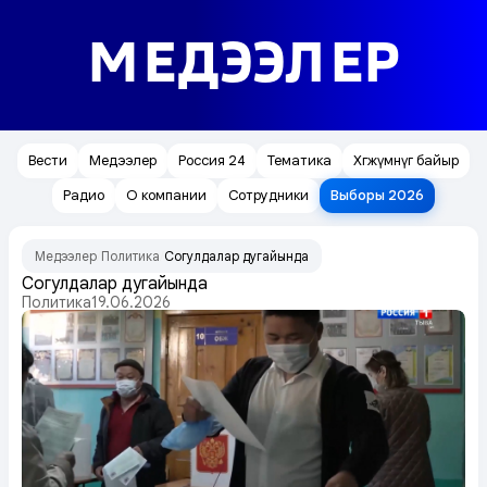
МЕДЭЭЛЕР
Вести
Медээлер
Россия 24
Тематика
Хөгжүмнүг байыр
Радио
О компании
Сотрудники
Выборы 2026
Медээлер
Политика
Соңгулдалар дугайында
/
/
Соңгулдалар дугайында
Политика
19.06.2026