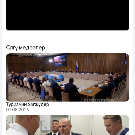
Сөөлгү медээлер
Туризмни хөгжүдер
07.08.2026