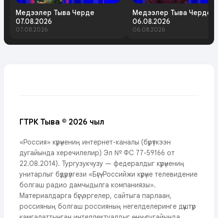
Медээлер Тыва Черде
Медээлер Тыва Черде
07.08.2026
06.08.2026
07.08.2026
06.08.2026
ГТРК Тыва © 2026 чыл
«Россия» күрүнениң интернет-каналы (бүрүткээн
дугайында херечилелир) Эл № ФС 77-59166 от
22.08.2014). Тургузукчузу — федералдыг күрүнениң
унитарлыг бүдүрүлгези «Бүгү-Российжи күрүне телевидение
болгаш радио дамчыдылга компаниязы».
Материалдарга бүгү эргелер, сайтыга парлаан,
россияның болгаш россияның негелделеринге дүүштүр
камгалаттынган интеллектуалдыг өнчү дугайында