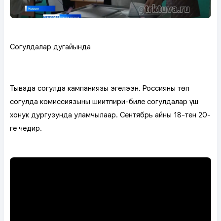
Соңгулдалар дугайында
Тывада соңгулда кампаниязы эгелээн. Россияның төп
соңгулда комиссиязының шиитпири-биле соңгулдалар үш
хонук дургузунда уламчылаар. Сентябрь айның 18-тен 20-
ге чедир.