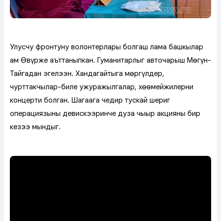
Улусчу фронтунуң волонтерлары болгаш лама башкылар
ам Өвүрже аъттаныпкан. Гуманитарлыг авточарыш Мөңгүн-
Тайгадан эгелээн. Хандагайтыга мөргүлдер,
чурттакчылар-биле ужуражылгалар, хөөмейжилерниң
концерти болган. Шагаага чедир тускай шериг
операциязының девискээринче дуза чыыр акцияның бир
кезээ мындыг.