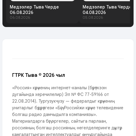
Медээлер Тыва Черде
Медээлер Тыва Черде
06.08.2026
04.08.2026
06.08.2026
05.08.2026
ГТРК Тыва © 2026 чыл
«Россия» күрүнениң интернет-каналы (бүрүткээн
дугайында херечилелир) Эл № ФС 77-59166 от
22.08.2014). Тургузукчузу — федералдыг күрүнениң
унитарлыг бүдүрүлгези «Бүгү-Российжи күрүне телевидение
болгаш радио дамчыдылга компаниязы».
Материалдарга бүгү эргелер, сайтыга парлаан,
россияның болгаш россияның негелделеринге дүүштүр
камгалаттынган интеллектуалдыг өнчү дугайында