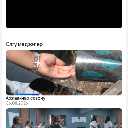
Сөөлгү медээлер
Аржааннар сезону
06.08.2026