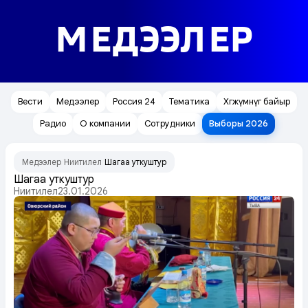
МЕДЭЭЛЕР
Вести
Медээлер
Россия 24
Тематика
Хөгжүмнүг байыр
Радио
О компании
Сотрудники
Выборы 2026
Медээлер
Ниитилел
Шагаа уткуштур
/
/
Шагаа уткуштур
Ниитилел
23.01.2026