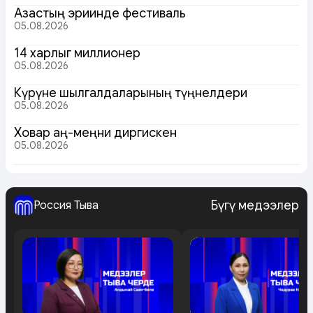
Азастың эриинде фестиваль
05.08.2026
14 харлыг миллионер
05.08.2026
Күрүне шылгалдаларының түңнелдери
05.08.2026
Ховар аң-меңни диргискен
05.08.2026
Бүгү медээлер
Россия Тыва