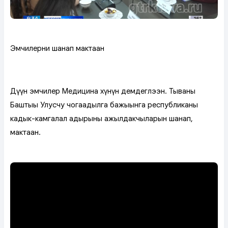
Эмчилерни шаңнап мактаан
Дүүн эмчилер Медицина хүнүн демдеглээн. Тываның
Баштыңы Улусчу чогаадылга бажыңынга республиканың
кадык-камгалал адырының ажылдакчыларын шаңнап,
мактаан.