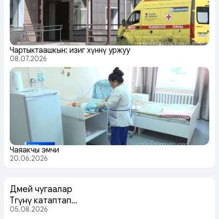
Чартыктаашкын: изиг хүннүң уржуу
08.07.2026
Чаяакчы эмчи
20.06.2026
Дөмей чугаалар
Төөгүнү катаптап…
05.08.2026