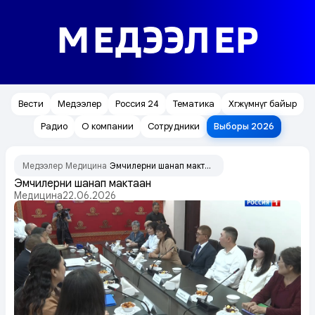
МЕДЭЭЛЕР
Вести
Медээлер
Россия 24
Тематика
Хөгжүмнүг байыр
Радио
О компании
Сотрудники
Выборы 2026
Медээлер
Медицина
Эмчилерни шаңнап мактаан
/
/
Эмчилерни шаңнап мактаан
Медицина
22.06.2026