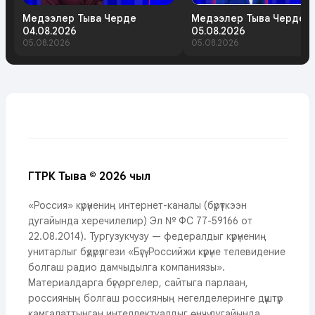
Медээлер Тыва Черде
Медээлер Тыва Черде
04.08.2026
05.08.2026
05.08.2026
05.08.2026
ГТРК Тыва © 2026 чыл
«Россия» күрүнениң интернет-каналы (бүрүткээн
дугайында херечилелир) Эл № ФС 77-59166 от
22.08.2014). Тургузукчузу — федералдыг күрүнениң
унитарлыг бүдүрүлгези «Бүгү-Российжи күрүне телевидение
болгаш радио дамчыдылга компаниязы».
Материалдарга бүгү эргелер, сайтыга парлаан,
россияның болгаш россияның негелделеринге дүүштүр
камгалаттынган интеллектуалдыг өнчү дугайында