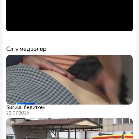
Сөөлгү медээлер
Билиин бедиткен
22.07.2026