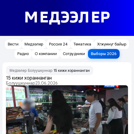
МЕДЭЭЛЕР
Вести
Медээлер
Россия 24
Тематика
Хөгжүмнүг байыр
Радио
О компании
Сотрудники
Выборы 2026
Медээлер
Болуушкуннар
15 кижи хораннанган
/
/
15 кижи хораннанган
Болуушкуннар
23.06.2026