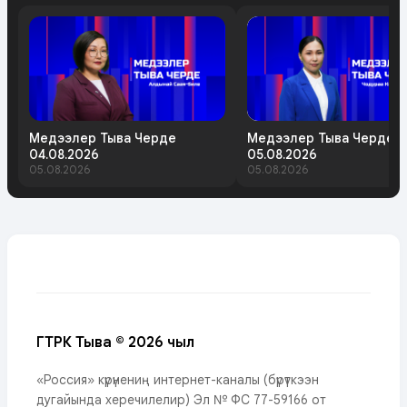
Медээлер Тыва Черде
Медээлер Тыва Черде
04.08.2026
05.08.2026
05.08.2026
05.08.2026
ГТРК Тыва © 2026 чыл
«Россия» күрүнениң интернет-каналы (бүрүткээн
дугайында херечилелир) Эл № ФС 77-59166 от