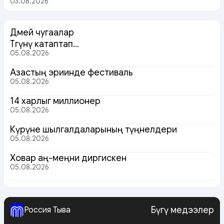
03.08.2026
Дөмей чугаалар
Төөгүнү катаптап…
05.08.2026
Азастың эриинде фестиваль
05.08.2026
14 харлыг миллионер
05.08.2026
Күрүне шылгалдаларының түңнелдери
05.08.2026
Ховар аң-меңни диргискен
05.08.2026
Бүгү медээлер
Россия Тыва