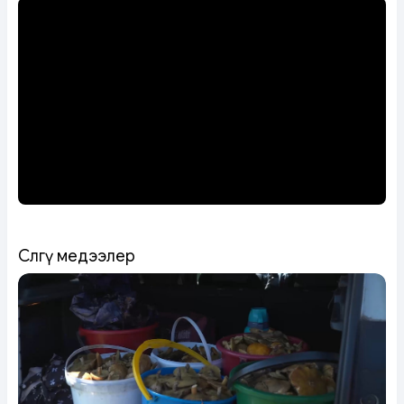
Сөөлгү медээлер