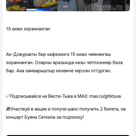
15 кижи хораннанган
Ак-Довурактың бир кафезинге 15 кижи чемненгеш
хораннанган. Оларның аразында назы четпээннер база
бар. Аңаа хамаарыштыр кеземче херээн оттурган.
✅Подписывайся на Вести-Тыва в МАХ: max.ru/gtrktuva
🎁Участвуй в акции и получи шанс получить 2 билета, на
концерт Буяна Сеткила за подписку!