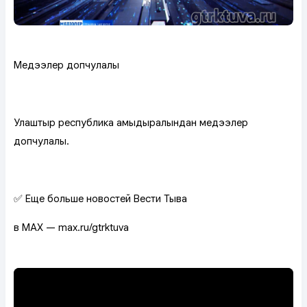
Медээлер допчулалы
Улаштыр республика амыдыралындан медээлер
допчулалы.
✅ Еще больше новостей Вести Тыва
в MAX — max.ru/gtrktuva