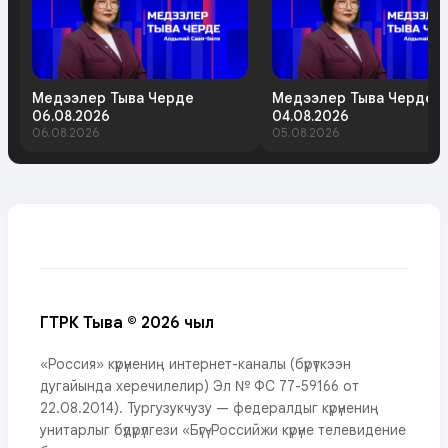
Медээлер Тыва Черде
Медээлер Тыва Черде
06.08.2026
04.08.2026
06.08.2026
05.08.2026
ГТРК Тыва © 2026 чыл
«Россия» күрүнениң интернет-каналы (бүрүткээн
дугайында херечилелир) Эл № ФС 77-59166 от
22.08.2014). Тургузукчузу — федералдыг күрүнениң
унитарлыг бүдүрүлгези «Бүгү-Российжи күрүне телевидение