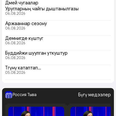
Дөмей чугаалар
Уругларның чайгы дыштанылгазы
06.08.2026
Аржааннар сезону
06.08.2026
Демнигде күштүг
06.08.2026
Буддийжи шуулган уткуштур
06.08.2026
Төөгүнү катаптап…
05.08.2026
Бүгү медээлер
Россия Тыва