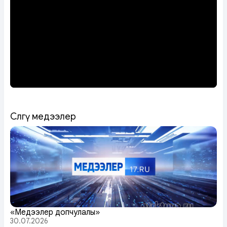
Сөөлгү медээлер
«Медээлер допчулалы»
30.07.2026