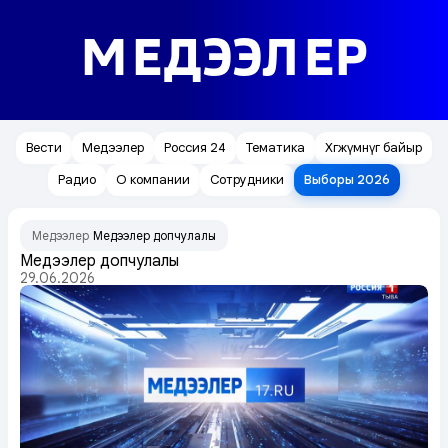
МЕДЭЭЛЕР
Вести
Медээлер
Россия 24
Тематика
Хөгжүмнүг байыр
Радио
О компании
Сотрудники
Выборы 2026
Медээлер
Медээлер допчулалы
/
Медээлер допчулалы
29.06.2026