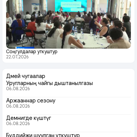
Соңгулдалар уткуштур
22.07.2026
Дөмей чугаалар
Уругларның чайгы дыштанылгазы
06.08.2026
Аржааннар сезону
06.08.2026
Демнигде күштүг
06.08.2026
Буддийжи шуулган уткуштур