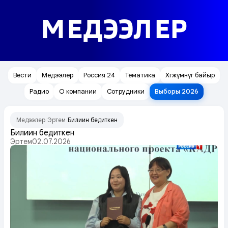
МЕДЭЭЛЕР
Вести
Медээлер
Россия 24
Тематика
Хөгжүмнүг байыр
Радио
О компании
Сотрудники
Выборы 2026
Медээлер
Эртем
Билиин бедиткен
/
/
Билиин бедиткен
Эртем
02.07.2026