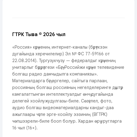
ГТРК Тыва © 2026 чыл
«Россия» күрүнениң интернет-каналы (бүрүткээн
дугайында херечилелир) Эл № ФС 77-59166 от
22.08.2014). Тургузукчузу — федералдыг күрүнениң
унитарлыг бүдүрүлгези «Бүгү-Российжи күрүне телевидение
болгаш радио дамчыдылга компаниязы».
Материалдарга бүгү эргелер, сайтыга парлаан,
россияның болгаш россияның негелделеринге дүүштүр
камгалаттынган интеллектуалдыг өнчү дугайында
делегей хоойлужудулгазы-биле. Сөзүглел, фото,
аудио болгаш видеоматериалдарны кандыг-даа
ажыглаары чүгле эрге-хоойлу ээзиниң (ВГТРК)
чөпшээрели-биле бооп болур. Хардан өрү уругларга
16 чыл (16+).