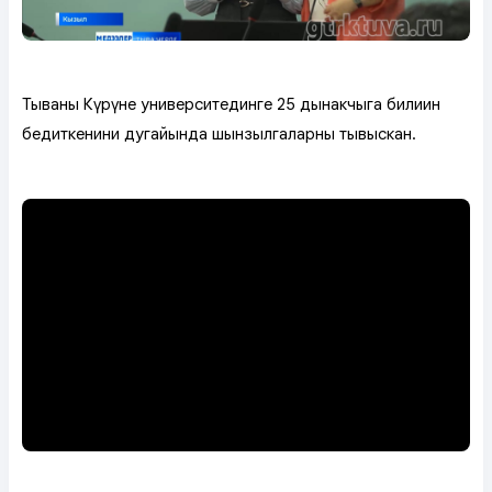
Тываның Күрүне университединге 25 дыңнакчыга билиин
бедиткениниң дугайында шынзылгаларны тывыскан.