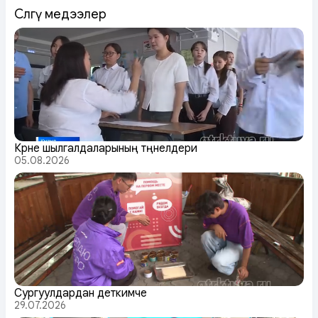
Сөөлгү медээлер
Күрүне шылгалдаларының түңнелдери
05.08.2026
Сургуулдардан деткимче
29.07.2026