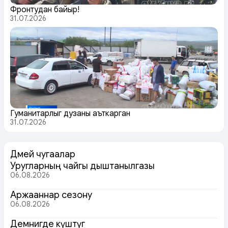
Фронтудан байыр!
31.07.2026
Гуманитарлыг дузаны аъткарган
31.07.2026
Дөмей чугаалар
Уругларның чайгы дыштанылгазы
06.08.2026
Аржааннар сезону
06.08.2026
Демнигде күштүг