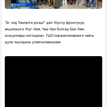
"Бүгү чүүлдү Тиилелге дээш!" деп Улусчу фронтунуң
акциязынга Улуг-Хем, Чаа-Хөл болгаш Бии-Хем
кожууннары каттышкан. ТШО киржикчилеринге чайгы
дуза чыылдазы уламчылавышаан