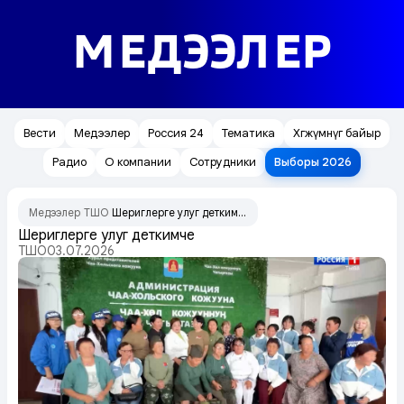
МЕДЭЭЛЕР
Вести
Медээлер
Россия 24
Тематика
Хөгжүмнүг байыр
Радио
О компании
Сотрудники
Выборы 2026
Медээлер
ТШО
Шериглерге улуг деткимче
/
/
Шериглерге улуг деткимче
ТШО
03.07.2026