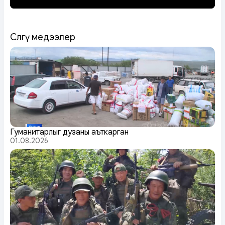
Сөөлгү медээлер
Гуманитарлыг дузаны аъткарган
01.08.2026