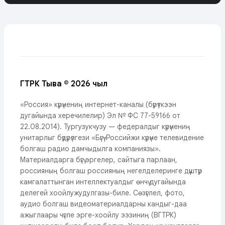
ГТРК Тыва © 2026 чыл
«Россия» күрүнениң интернет-каналы (бүрүткээн
дугайында херечилелир) Эл № ФС 77-59166 от
22.08.2014). Тургузукчузу — федералдыг күрүнениң
унитарлыг бүдүрүлгези «Бүгү-Российжи күрүне телевидение
болгаш радио дамчыдылга компаниязы».
Материалдарга бүгү эргелер, сайтыга парлаан,
россияның болгаш россияның негелделеринге дүүштүр
камгалаттынган интеллектуалдыг өнчү дугайында
делегей хоойлужудулгазы-биле. Сөзүглел, фото,
аудио болгаш видеоматериалдарны кандыг-даа
ажыглаары чүгле эрге-хоойлу ээзиниң (ВГТРК)