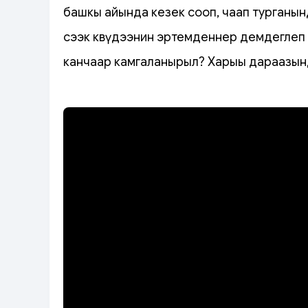
башкы айында кезек сооп, чаап турганын
сээк көвүдээнин эртемденнер демдеглеп 
канчаар камгаланырыл? Харыы дараазын