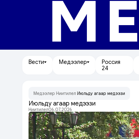
МЕ
Вести
Медээлер
Россия
24
Медээлер
/
Ниитилел
/
Июльдуң агаар медээзи
Июльдуң агаар медээзи
Ниитилел
06.07.2026