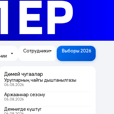
ЛЕР
Сотрудники
Выборы 2026
нии
Дөмей чугаалар
Уругларның чайгы дыштанылгазы
06.08.2026
Аржааннар сезону
06.08.2026
Демнигде күштүг
06.08.2026