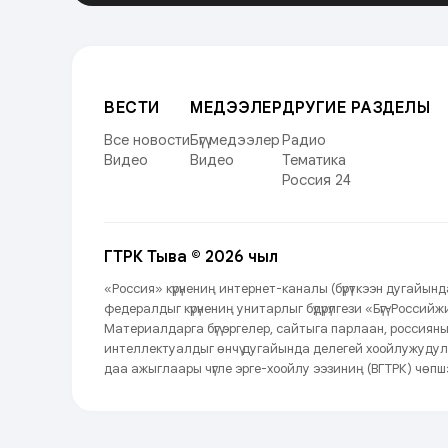
ВЕСТИ
МЕДЭЭЛЕР
ДРУГИЕ РАЗДЕЛЫ
Все новости
Бүгү медээлер
Радио
Видео
Видео
Тематика
Россия 24
ГТРК Тыва © 2026 чыл
«Россия» күрүнениң интернет-каналы (бүрүткээн дугайы
федералдыг күрүнениң унитарлыг бүдүрүлгези «Бүгү-Росси
Материалдарга бүгү эргелер, сайтыга парлаан, россиян
интеллектуалдыг өнчү дугайында делегей хоойлужудул
даа ажыглаары чүгле эрге-хоойлу ээзиниң (ВГТРК) чөпшэ