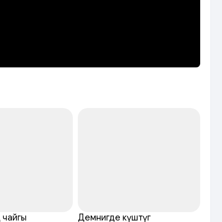
 чайгы
Демнигде күштүг