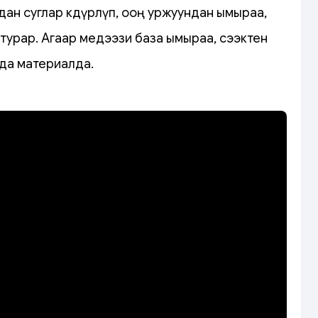
дан суглар көдүрлүп, ооң уржуундан ымыраа,
турар. Агаар медээзи база ымыраа, сээктен
да материалда.