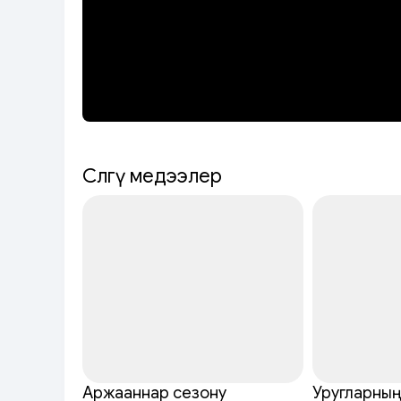
Сөөлгү медээлер
Аржааннар сезону
Уругларның