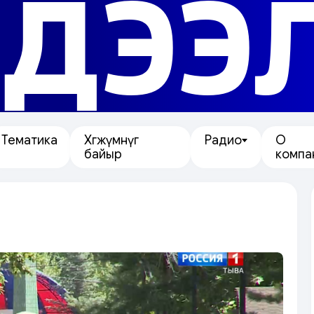
ДЭЭ
Тематика
Хөгжүмнүг
Радио
О
байыр
компа