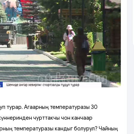
нуп турар. Агаарның температуразы 30
г хүннеринден чурттакчы чон канчаар
арның температуразы кандыг болурул? Чайның