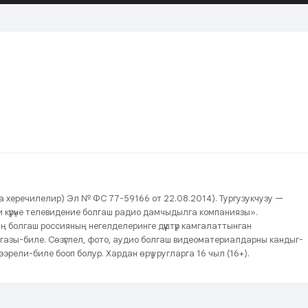
нда херечилелир) Эл № ФС 77-59166 от 22.08.2014). Тургузукчузу —
йжи күрүне телевидение болгаш радио дамчыдылга компаниязы».
ың болгаш россияның негелделеринге дүүштүр камгалаттынган
газы-биле. Сөзүглел, фото, аудио болгаш видеоматериалдарны кандыг-
эрели-биле бооп болур. Хардан өрү уругларга 16 чыл (16+).