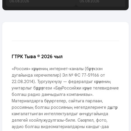
06.08.2026
05.08.2026
ГТРК Тыва © 2026 чыл
«Россия» күрүнениң интернет-каналы (бүрүткээн
дугайында херечилелир) Эл № ФС 77-59166 от
22.08.2014). Тургузукчузу — федералдыг күрүнениң
унитарлыг бүдүрүлгези «Бүгү-Российжи күрүне телевидение
болгаш радио дамчыдылга компаниязы».
Материалдарга бүгү эргелер, сайтыга парлаан,
россияның болгаш россияның негелделеринге дүүштүр
камгалаттынган интеллектуалдыг өнчү дугайында
делегей хоойлужудулгазы-биле. Сөзүглел, фото,
аудио болгаш видеоматериалдарны кандыг-даа