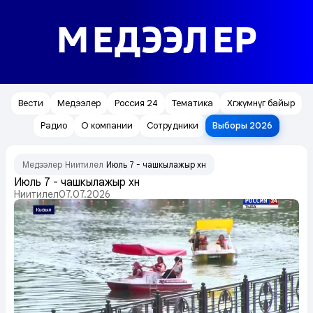
МЕДЭЭЛЕР
Вести
Медээлер
Россия 24
Тематика
Хөгжүмнүг байыр
Радио
О компании
Сотрудники
Выборы 2026
Медээлер
Ниитилел
Июль 7 - чашкылажыр хүн
/
/
Июль 7 - чашкылажыр хүн
Ниитилел
07.07.2026