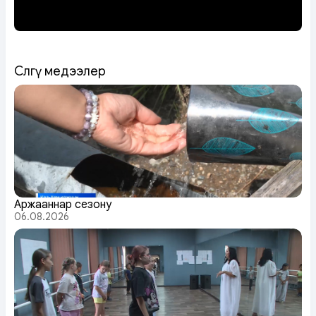
Сөөлгү медээлер
Аржааннар сезону
06.08.2026