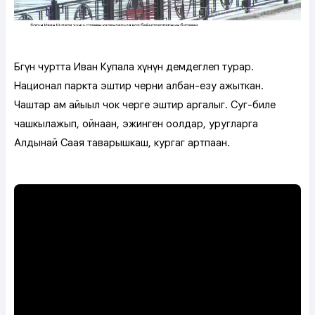
Бөгүн чуртта Иван Купала хүнүн демдеглеп турар.
Национал паркта эштир черни албан-езу ажыткан.
Чаштар ам айыыл чок черге эштир аргалыг. Суг-биле
чашкылажып, ойнаан, эжинген оолдар, уругларга
Алдынай Саая таварышкаш, кургаг артпаан.