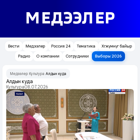
МЕДЭЭЛЕР
Вести
Медээлер
Россия 24
Тематика
Хөгжүмнүг байыр
Радио
О компании
Сотрудники
Выборы 2026
Медээлер
Культура
Алдын куда
/
/
Алдын куда
Культура
08.07.2026