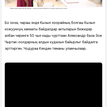
Бо онза, чараш хүнде Кызыл хоорайның болгаш Кызыл
кожууннуң хамааты байдалдар актыларын бижидер
албан черинге 50 чыл кады чурттаан Александр база Зоя
Чыртак-оолдарның алдын кудазын байырлыг байдалга
эрттирген. Чодураа Кенден теманы уламчылаар.