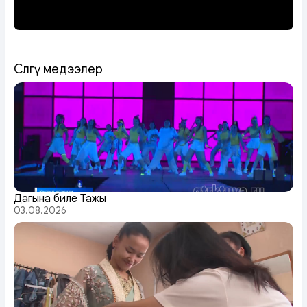
Сөөлгү медээлер
Даңгына биле Тажы
03.08.2026