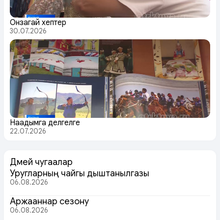
Онзагай хептер
30.07.2026
Наадымга делгелге
22.07.2026
Дөмей чугаалар
Уругларның чайгы дыштанылгазы
06.08.2026
Аржааннар сезону
06.08.2026