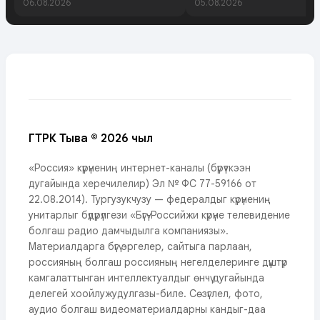
06.08.2026
05.08.2026
ГТРК Тыва © 2026 чыл
«Россия» күрүнениң интернет-каналы (бүрүткээн
дугайында херечилелир) Эл № ФС 77-59166 от
22.08.2014). Тургузукчузу — федералдыг күрүнениң
унитарлыг бүдүрүлгези «Бүгү-Российжи күрүне телевидение
болгаш радио дамчыдылга компаниязы».
Материалдарга бүгү эргелер, сайтыга парлаан,
россияның болгаш россияның негелделеринге дүүштүр
камгалаттынган интеллектуалдыг өнчү дугайында
делегей хоойлужудулгазы-биле. Сөзүглел, фото,
аудио болгаш видеоматериалдарны кандыг-даа