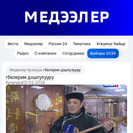
МЕДЭЭЛЕР
Вести
Медээлер
Россия 24
Тематика
Хөгжүмнүг байыр
Радио
О компании
Сотрудники
Выборы 2026
Медээлер
Культура
Өгбелерим дошпулууру
/
/
Өгбелерим дошпулууру
Культура
12.02.2026