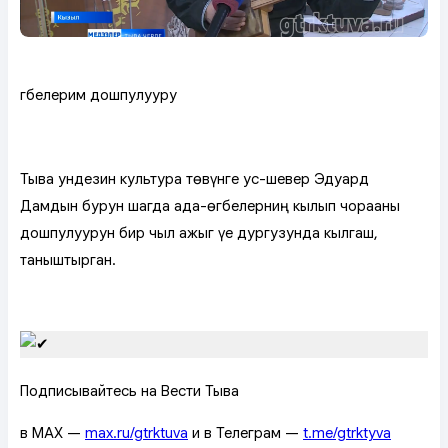
Өгбелерим дошпулууру
Тыва ундезин культура төвүнге ус-шевер Эдуард
Дамдын бурун шагда ада-өгбелерниң кылып чорааны
дошпулуурун бир чыл ажыг үе дургузунда кылгаш,
таныштырган.
Подписывайтесь на Вести Тыва
в MAX —
max.ru/gtrktuva
и в Телеграм —
t.me/gtrktyva