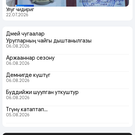
Улуг чидириг
22.07.2026
Дөмей чугаалар
Уругларның чайгы дыштанылгазы
06.08.2026
Аржааннар сезону
06.08.2026
Демнигде күштүг
06.08.2026
Буддийжи шуулган уткуштур
06.08.2026
Төөгүнү катаптап…
05.08.2026