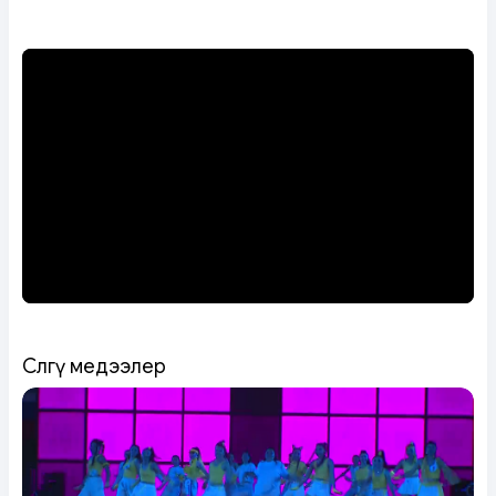
Сөөлгү медээлер