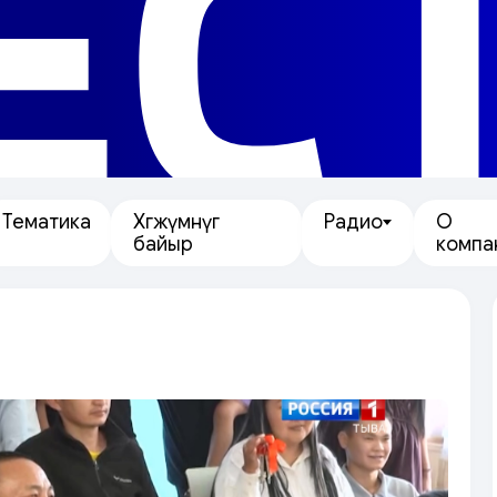
ЕС
Тематика
Хөгжүмнүг
Радио
О
байыр
компа