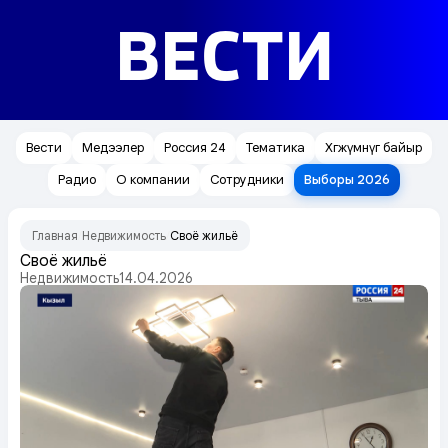
ВЕСТИ
Вести
Медээлер
Россия 24
Тематика
Хөгжүмнүг байыр
Радио
О компании
Сотрудники
Выборы 2026
Главная
Недвижимость
Своё жильё
/
/
Своё жильё
Недвижимость
14.04.2026